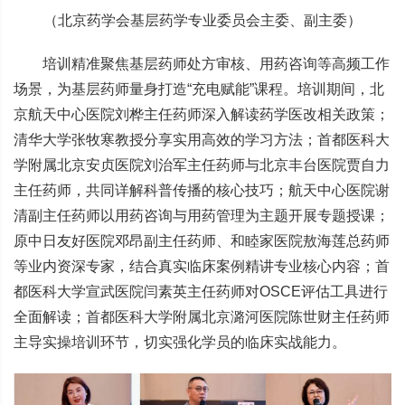
（北京药学会基层药学专业委员会主委、副主委）
培训精准聚焦基层药师处方审核、用药咨询等高频工作
场景，为基层药师量身打造“充电赋能”课程。培训期间，北
京航天中心医院刘桦主任药师深入解读药学医改相关政策；
清华大学张牧寒教授分享实用高效的学习方法；首都医科大
学附属北京安贞医院刘治军主任药师与北京丰台医院贾自力
主任药师，共同详解科普传播的核心技巧；航天中心医院谢
清副主任药师以用药咨询与用药管理为主题开展专题授课；
原中日友好医院邓昂副主任药师、和睦家医院敖海莲总药师
等业内资深专家，结合真实临床案例精讲专业核心内容；首
都医科大学宣武医院闫素英主任药师对OSCE评估工具进行
全面解读；首都医科大学附属北京潞河医院陈世财主任药师
主导实操培训环节，切实强化学员的临床实战能力。