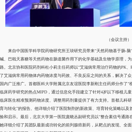
（会议主持）
来自中国医学科学院药物研究所王琰研究员带来“天然药物基于肠-脑
碱、巴戟天寡糖等天然药物在肠道菌作用下的化学基础及生物学原理，为
路。北京协和医院药剂科杜小莉主任药师以“艾滋病常用治疗药物的PK、
了艾滋病常用药物体内药物浓度与药效、不良反应之间的关系，解决了众
国内广泛推广。首都医科大学附属北京友谊医院李新刚主任药师分作了“模
临床药学研究的热点MIPD，通过信息化手段建立了针对4岁以下移植儿童
临床医生精准预测药物浓度、调整用药剂量提供了有力支持。首都儿科研
育与转化”的报告。他详细介绍了医院制剂的新政策、培育转化策略以及
验和启示。最后，北京大学第一医院庞晓丛副研究员以“整合素信号通路
她详细介绍了其团队最新成功转化的前列腺癌新药，从靶点的发现、全面